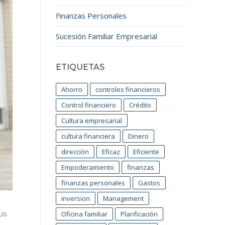
Finanzas Personales
Sucesión Familiar Empresarial
ETIQUETAS
Ahorro
controles financieros
Control financiero
Crédito
Cultura empresarial
cultura financiera
Dinero
dirección
Eficaz
Eficiente
Empoderamiento
finanzas
finanzas personales
Gastos
inversion
Management
us
Oficina familiar
Planficación