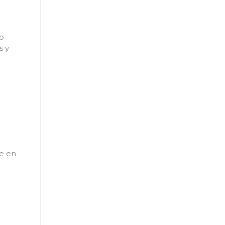
No
s y
ue en