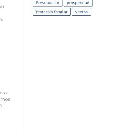
Presupuesto
prosperidad
ar
Protocolo familiar
Ventas
o.
es a
tamos
á