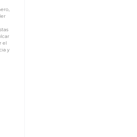
ero,
der
stas
lcar
 el
cia y