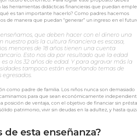
n las herramientas didácticas financieras que puedan emple
or qué es tan importante hacerlo? Como padres hacemos
jos de manera que puedan “generar” un ingreso en el futur
 enseñamos, que deben hacer con el dinero una
 nuestro país la cultura financiera es escasa,
ños menores de 18 años tienen una cuenta
ancario. Esto nos da por resultado que la edad
 es a los 32 años de edad. Y para agravar más la
iversidades tampoco están enseñando temas de
s egresados.
ción como padre de familia. Los niños nunca son demasiado
s encaminamos para que sean económicamente independient
osición de ventaja, con el objetivo de financiar sin prés
sólido patrimonio, vivir sin deudas en la adultez, y hasta quiz
as de esta enseñanza?