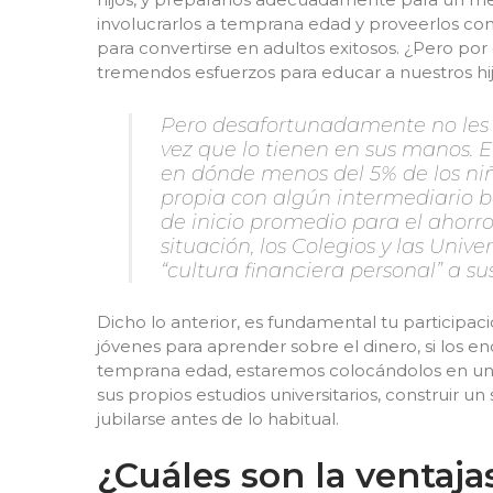
involucrarlos a temprana edad y proveerlos co
para convertirse en adultos exitosos. ¿Pero p
tremendos esfuerzos para educar a nuestros hi
Pero desafortunadamente no les
vez que lo tienen en sus manos. En
en dónde menos del 5% de los ni
propia con algún intermediario b
de inicio promedio para el ahorro
situación, los Colegios y las Un
“cultura financiera personal” a su
Dicho lo anterior, es fundamental tu participa
jóvenes para aprender sobre el dinero, si lo
temprana edad, estaremos colocándolos en una p
sus propios estudios universitarios, construir un 
jubilarse antes de lo habitual.
¿Cuáles son la ventaj