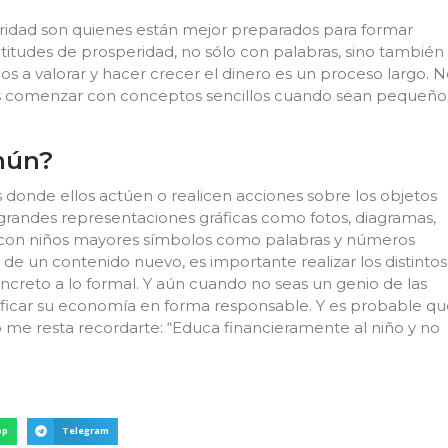
ridad son quienes están mejor preparados para formar
titudes de prosperidad, no sólo con palabras, sino también
jos a valorar y hacer crecer el dinero es un proceso largo. 
bes comenzar con conceptos sencillos cuando sean pequeño
mún?
 donde ellos actúen o realicen acciones sobre los objetos
s grandes representaciones gráficas como fotos, diagramas,
zar con niños mayores símbolos como palabras y números
a de un contenido nuevo, es importante realizar los distintos
concreto a lo formal. Y aún cuando no seas un genio de las
nificar su economía en forma responsable. Y es probable q
 me resta recordarte: “Educa financieramente al niño y no
pp
Telegram